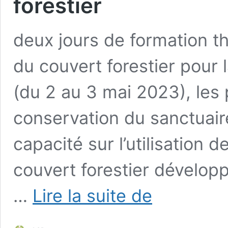
forestier
deux jours de formation th
du couvert forestier pour 
(du 2 au 3 mai 2023), les 
conservation du sanctuair
capacité sur l’utilisation d
couvert forestier développ
les
…
Lire la suite de
parties
prenantes
du