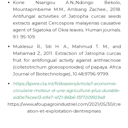
Kone Nsangou A.N.,Ndongo Bekolo,
Mountapmbeme M.M., Ambang Zachee., 2018.
Antifungal actvivities of Jatropha curcas seeds
extracts against Cercospora malayensis causative
agent of Sigatoka of Okra leaves. Human journals.
9.1: 95-109.
Muklesur R., Siti H. A., Mahmud T. M., and
Mahamad Z., 2011. Extraction of Jatropha curcas
fruit for antifongual activity against anthracnose
(colletotrichum gloeosporioides) of papaya. Afrca
Journal of Biotechnologie), 10.48;9796-9799.
https://spore.cta.int/fr/dossiers/article/l-economie-
circulaire-moteur-d-une-agriculture-plus-durable-
sid0e74cee13-e947-4f21-86b6-f5f720910348
https://www.afoupagroindustriel.com/2021/05/30/cre
ation-et-exploitation-dentreprises