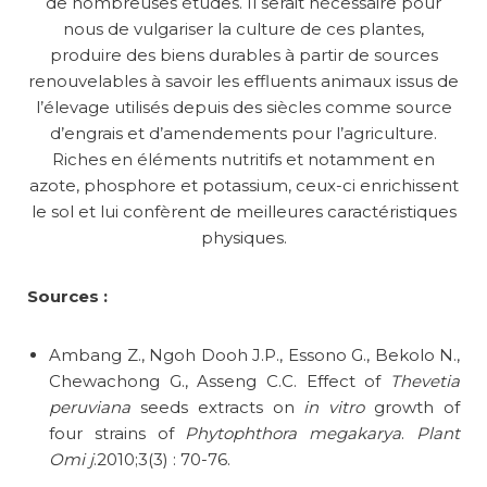
de nombreuses études. Il serait nécessaire pour
nous de vulgariser la culture de ces plantes,
produire des biens durables à partir de sources
renouvelables à savoir les effluents animaux issus de
l’élevage utilisés depuis des siècles comme source
d’engrais et d’amendements pour l’agriculture.
Riches en éléments nutritifs et notamment en
azote, phosphore et potassium, ceux-ci enrichissent
le sol et lui confèrent de meilleures caractéristiques
physiques.
Sources :
Ambang Z., Ngoh Dooh J.P., Essono G., Bekolo N.,
Chewachong G., Asseng C.C. Effect of
Thevetia
peruviana
seeds extracts on
in vitro
growth of
four strains of
Phytophthora megakarya
.
Plant
Omi j
.2010;3(3) : 70-76.