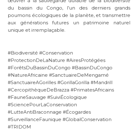
œuvrer à la sauvegarde durable de la biodiversité
du bassin du Congo, l’un des derniers grands
poumons écologiques de la planète, et transmettre
aux générations futures un patrimoine naturel
unique et irremplaçable.
#Biodiversité #Conservation
#ProtectionDeLaNature #AiresProtégées
#ForêtsDuBassinDuCongo #BassinDuCongo
#NatureAfricaine #SanctuaireDeMengamé
#SanctuaireAGorilles #GorillaGorilla #Mandrill
#CercopithèqueDeBrazza #PrimatesAfricains
#FauneSauvage #SuiviÉcologique
#SciencePourLaConservation
#LutteAntiBraconnage #Écogardes
#SurveillanceFaunique #GlobalConservation
#TRIDOM