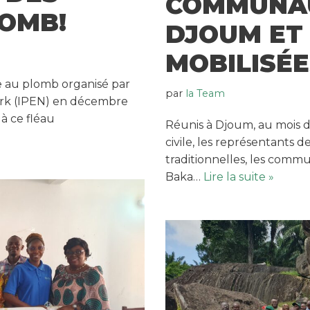
COMMUNAU
LOMB!
DJOUM ET
MOBILISÉE
re au plomb organisé par
par
la Team
ork (IPEN) en décembre
 à ce fléau
Réunis à Djoum, au mois d
civile, les représentants d
traditionnelles, les comm
Baka…
Lire la suite »