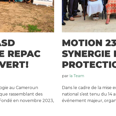
ASD
MOTION 23
E REPAC
SYNERGIE 
VERT!
PROTECTIO
par
la Team
logie au Cameroun
Dans le cadre de la mise 
ique rassemblant des
national s’est tenu du 14 a
s. Fondé en novembre 2023,
événement majeur, organ