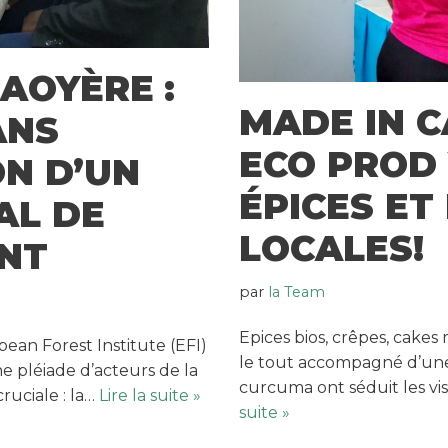
AOYÈRE :
MADE IN C
ANS
ECO PROD 
ON D’UN
ÉPICES ET
AL DE
LOCALES!
ANT
par
la Team
Epices bios, crêpes, cakes
pean Forest Institute (EFI)
le tout accompagné d’une
e pléiade d’acteurs de la
curcuma ont séduit les vi
ruciale : la…
Lire la suite »
suite »