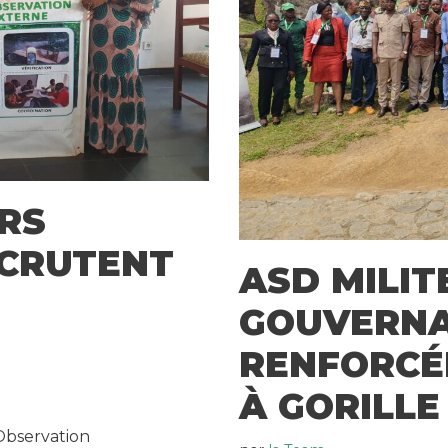
RS
SCRUTENT
ASD MILIT
GOUVERNA
RENFORCÉ
À GORILL
Observation